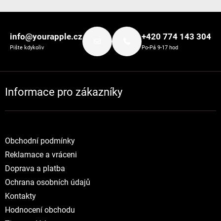
Zápatí
info@yourapple.cz
+420 774 143 304
Pište kdykoliv
Po-Pá 9-17 hod
Informace pro zákazníky
Obchodní podmínky
Reklamace a vráceni
Doprava a platba
Ochrana osobních údajů
Kontakty
Hodnocení obchodu