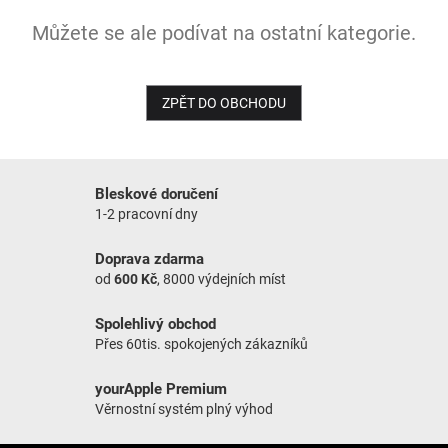
Můžete se ale podívat na ostatní kategorie.
NOVINKY
ZPĚT DO OBCHODU
Bleskové doručení
1-2 pracovní dny
Doprava zdarma
od
600 Kč
, 8000 výdejních míst
Spolehlivý obchod
Přes 60tis. spokojených zákazníků
yourApple Premium
Věrnostní systém plný výhod