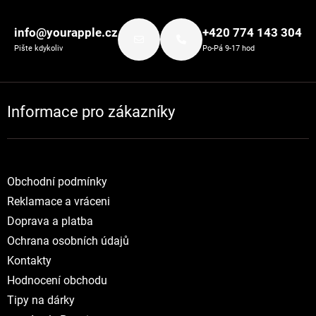
Zápatí
info@yourapple.cz
+420 774 143 304
Pište kdykoliv
Po-Pá 9-17 hod
Informace pro zákazníky
Obchodní podmínky
Reklamace a vráceni
Doprava a platba
Ochrana osobních údajů
Kontakty
Hodnocení obchodu
Tipy na dárky