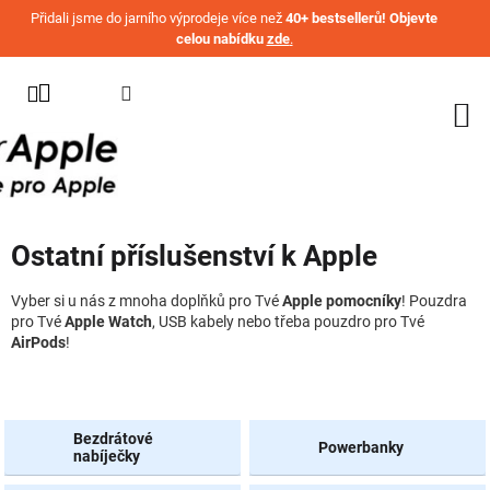
Přejít na obsah
Přidali jsme do jarního výprodeje více než
40+ bestsellerů! Objevte
celou nabídku
zde
.
KATEGORIE
WATCH
IPHONE
IPAD
Ostatní příslušenství k Apple
MACBOOK
AIRPODS
Vyber si u nás z mnoha doplňků pro Tvé
Apple pomocníky
! Pouzdra
pro Tvé
Apple Watch
, USB kabely nebo třeba pouzdro pro Tvé
AirPods
!
AIRTAG
OSTATNÍ
ZNAČKY
Bezdrátové
Powerbanky
%
nabíječky
AKČNÍ
ZBOŽÍ