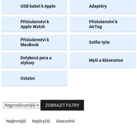
USB kabel k Apple
Adaptéry
NOVINKY
Příslušenství k
Příslušenství k
Apple Watch
AirTag
Příslušenství k
Selfie tyče
MacBook
Dotyková pera a
Myši a klávesnice
stylusy
Ostatní
ZOBRAZIT FILTRY
Řazení produktů
Nejlevnější
Nejdražší
Abecedně