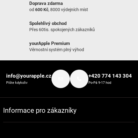
Doprava zdarma
od
600 Kč
, 8000 výdejních míst
Spolehlivý obchod
Přes 60tis. spokojených zákazníků
yourApple Premium
Věrnostní systém plný výhod
Zápatí
info@yourapple.cz
+420 774 143 304
Pište kdykoliv
Po-Pá 9-17 hod
Informace pro zákazníky