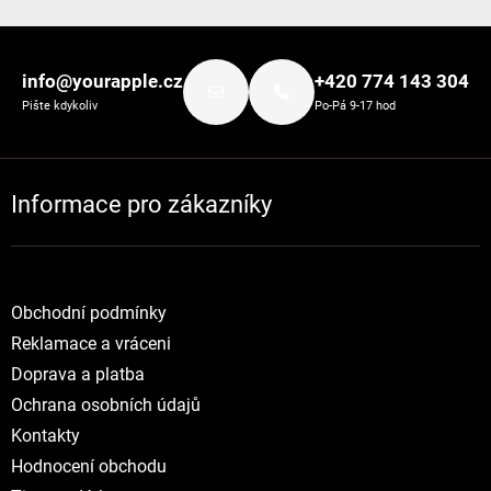
Zápatí
info@yourapple.cz
+420 774 143 304
Pište kdykoliv
Po-Pá 9-17 hod
Informace pro zákazníky
Obchodní podmínky
Reklamace a vráceni
Doprava a platba
Ochrana osobních údajů
Kontakty
Hodnocení obchodu