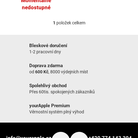
Momentálně
nedostupné
1
položek celkem
Ovládací prvky výpisu
Bleskové doručení
1-2 pracovní dny
Doprava zdarma
od
600 Kč
, 8000 výdejních míst
Spolehlivý obchod
Přes 60tis. spokojených zákazníků
yourApple Premium
Věrnostní systém plný výhod
Zápatí