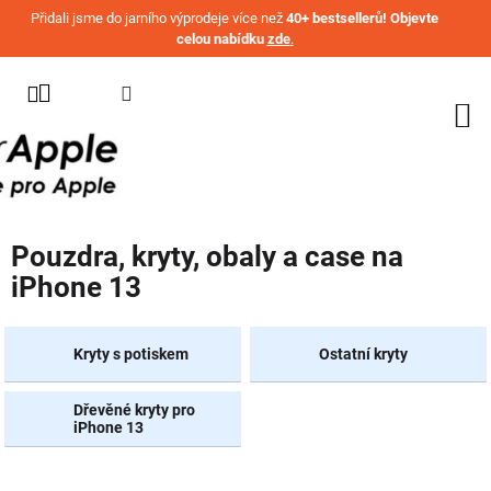
Přejít na obsah
Přidali jsme do jarního výprodeje více než
40+ bestsellerů! Objevte
celou nabídku
zde
.
KATEGORIE
WATCH
IPHONE
IPAD
Pouzdra, kryty, obaly a case na
MACBOOK
iPhone 13
AIRPODS
AIRTAG
Kryty s potiskem
Ostatní kryty
OSTATNÍ
ZNAČKY
Dřevěné kryty pro
iPhone 13
%
AKČNÍ
ZBOŽÍ