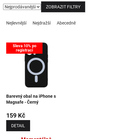
ZOBRAZIT FILTRY
NOVINKY
Řazení produktů
Nejlevnější
Nejdražší
Abecedně
Výpis produktů
Sleva 10% po
registraci
Barevný obal na iPhone s
Magsafe - Černý
159 Kč
DETAIL