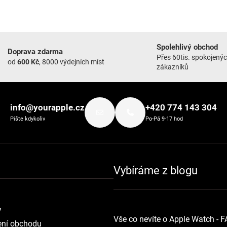
Spolehlivý obchod
Doprava zdarma
Přes 60tis. spokojený
od
600 Kč
, 8000 výdejních míst
zákazníků
info@yourapple.cz
+420 774 143 304
Pište kdykoliv
Po-Pá 9-17 hod
Vybíráme z blogu
y
Vše co nevíte o Apple Watch - 
ní obchodu