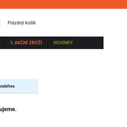
NÁKUPNÍ KOŠÍK
Prázdný košík
% AKČNÍ ZBOŽÍ
NOVINKY
ndsfree
vujeme.