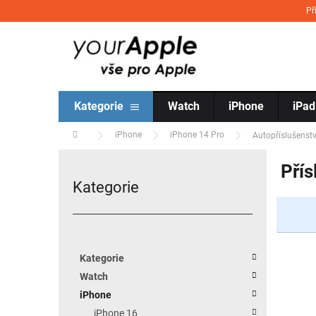
Přejít na obsah
Př
Kategorie
Watch
iPhone
iPad
Domů
iPhone
iPhone 14 Pro
Autopříslušenstv
Postranní panel
Přís
Kategorie
Přeskočit kategorie
Kategorie
Watch
iPhone
iPhone 16