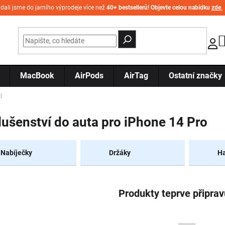
idali jsme do jarního výprodeje více než
40+ bestsellerů! Objevte celou nabídku
zde
.
MacBook
AirPods
AirTag
Ostatní značky
í
lušenství do auta pro iPhone 14 Pro
Nabíječky
Držáky
Ha
Produkty teprve připra