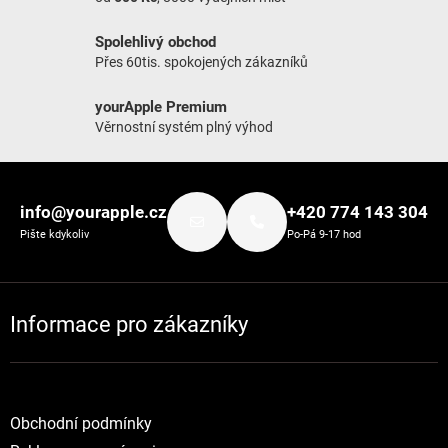
Spolehlivý obchod
Přes 60tis. spokojených zákazníků
yourApple Premium
Věrnostní systém plný výhod
Zápatí
info@yourapple.cz
+420 774 143 304
Pište kdykoliv
Po-Pá 9-17 hod
Informace pro zákazníky
Obchodní podmínky