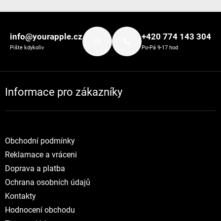
Zápatí
info@yourapple.cz
+420 774 143 304
Pište kdykoliv
Po-Pá 9-17 hod
Informace pro zákazníky
Obchodní podmínky
Reklamace a vráceni
Doprava a platba
Ochrana osobních údajů
Kontakty
Hodnocení obchodu