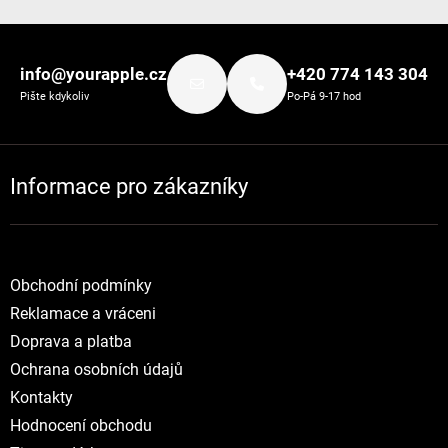
Zápatí
info@yourapple.cz
+420 774 143 304
Pište kdykoliv
Po-Pá 9-17 hod
Informace pro zákazníky
Obchodní podmínky
Reklamace a vráceni
Doprava a platba
Ochrana osobních údajů
Kontakty
Hodnocení obchodu