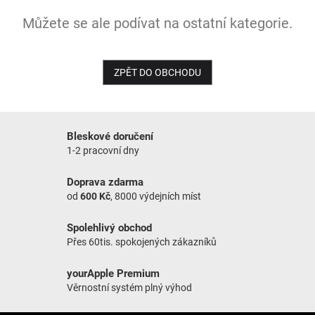
Můžete se ale podívat na ostatní kategorie.
NOVINKY
ZPĚT DO OBCHODU
Bleskové doručení
1-2 pracovní dny
Doprava zdarma
od
600 Kč
, 8000 výdejních míst
Spolehlivý obchod
Přes 60tis. spokojených zákazníků
yourApple Premium
Věrnostní systém plný výhod