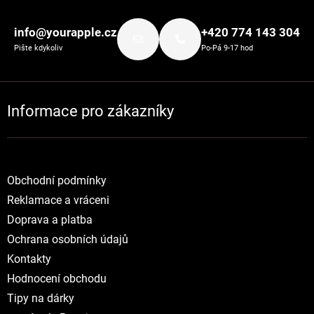
Zápatí
info@yourapple.cz
+420 774 143 304
Pište kdykoliv
Po-Pá 9-17 hod
Informace pro zákazníky
Obchodní podmínky
Reklamace a vráceni
Doprava a platba
Ochrana osobních údajů
Kontakty
Hodnocení obchodu
Tipy na dárky