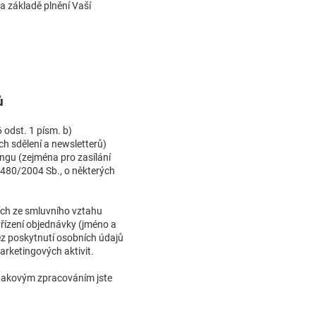
a základě plnění Vaší
ů
odst. 1 písm. b)
h sdělení a newsletterů)
ngu (zejména pro zasílání
. 480/2004 Sb., o některých
cích ze smluvního vztahu
řízení objednávky (jméno a
ez poskytnutí osobních údajů
marketingových aktivit.
 takovým zpracováním jste