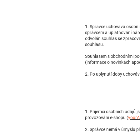
1. Správce uchovává osobní 
správcem a uplatňování náro
odvolán souhlas se zpracován
souhlasu.
Souhlasem s obchodními podm
(informace o novinkách apod
2. Po uplynutí doby uchováv
1. Příjemci osobních údajů js
provozování e-shopu (
yourA
2. Správce nemá v úmyslu př