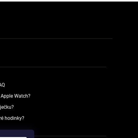
FAQ
a Apple Watch?
íječku?
ré hodinky?