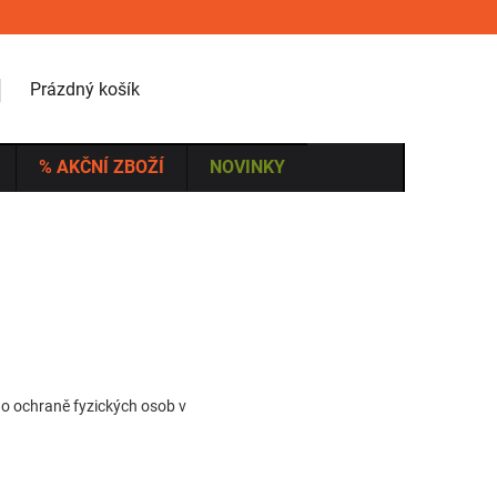
NÁKUPNÍ KOŠÍK
Prázdný košík
% AKČNÍ ZBOŽÍ
NOVINKY
 o ochraně fyzických osob v