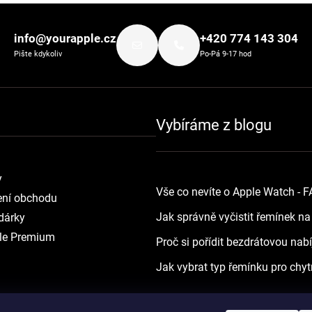
info@yourapple.cz
+420 774 143 304
Pište kdykoliv
Po-Pá 9-17 hod
Vybíráme z blogu
y
Vše co nevíte o Apple Watch - 
ní obchodu
Jak správně vyčistit řemínek n
dárky
le Premium
Proč si pořídit bezdrátovou nab
Jak vybrat typ řemínku pro chyt