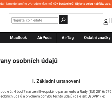
idali jsme do jarního výprodeje více než
40+ bestsellerů! Objevte celou nabídku
zde
.
MacBook
AirPods
AirTag
Ostatní značky
any osobních údajů
I. Základní ustanovení
podle čl. 4 bod 7 nařízení Evropského parlamentu a Rady (EU) 2016/679
sobních údajů a o volném pohybu těchto údajů (dále jen: „GDPR”) je: