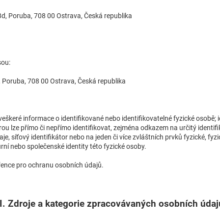
8d, Poruba, 708 00 Ostrava, Česká republika
sou:
 Poruba, 708 00 Ostrava, Česká republika
veškeré informace o identifikované nebo identifikovatelné fyzické osobě; 
rou lze přímo či nepřímo identifikovat, zejména odkazem na určitý identifi
daje, síťový identifikátor nebo na jeden či více zvláštních prvků fyzické, fyz
rní nebo společenské identity této fyzické osoby.
řence pro ochranu osobních údajů.
II. Zdroje a kategorie zpracovávaných osobních údaj