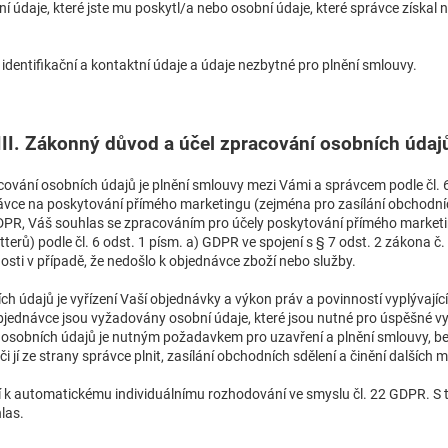
 údaje, které jste mu poskytl/a nebo osobní údaje, které správce získal n
dentifikační a kontaktní údaje a údaje nezbytné pro plnění smlouvy.
III. Zákonný důvod a účel zpracování osobních údaj
ání osobních údajů je plnění smlouvy mezi Vámi a správcem podle čl. 6 
ce na poskytování přímého marketingu (zejména pro zasílání obchodníc
) GDPR, Váš souhlas se zpracováním pro účely poskytování přímého marketi
terů) podle čl. 6 odst. 1 písm. a) GDPR ve spojení s § 7 odst. 2 zákona č
sti v případě, že nedošlo k objednávce zboží nebo služby.
h údajů je vyřízení Vaší objednávky a výkon práv a povinností vyplývají
bjednávce jsou vyžadovány osobní údaje, které jsou nutné pro úspěšné vy
í osobních údajů je nutným požadavkem pro uzavření a plnění smlouvy, b
 jí ze strany správce plnit, zasílání obchodních sdělení a činění dalších 
í k automatickému individuálnímu rozhodování ve smyslu čl. 22 GDPR. S
las.