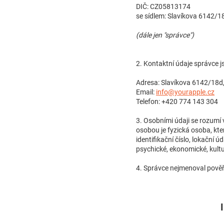
DIČ: CZ05813174
se sídlem: Slavíkova 6142/1
(dále jen "správce")
2. Kontaktní údaje správce j
Adresa: Slavíkova 6142/18d,
Email:
info@yourapple.cz
Telefon: +420 774 143 304
3. Osobními údaji se rozumí 
osobou je fyzická osoba, kte
identifikační číslo, lokační ú
psychické, ekonomické, kultu
4. Správce nejmenoval pově