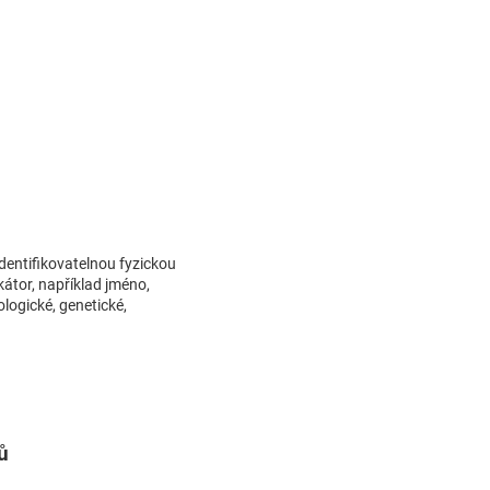
identifikovatelnou fyzickou
kátor, například jméno,
iologické, genetické,
ů