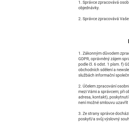
1. Správce zpracovává osobní
objednávky.
2. Správce zpracovává Vaše i
1. Zákonným důvodem zpracov
GDPR, oprávněný zájem správ
podle čl. 6 odst. 1 písm. f
obchodních sdělení a newslet
službách informační společno
2. Účelem zpracování osobníc
mezi Vámi a správcem; při o
adresa, kontakt), poskytnut
není možné smlouvu uzavřít či
3. Ze strany správce docház
poskytl/a svůj výslovný souh