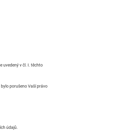
uvedený v čl. I. těchto
e bylo porušeno Vaší právo
ích údajů.