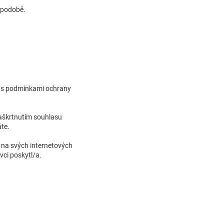
é podobě.
a s podmínkami ochrany
Zaškrtnutím souhlasu
áte.
 na svých internetových
vci poskytl/a.