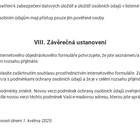
opatření k zabezpečení datových úložišť a úložišť osobních údajů v listinn
 osobním údajům mají přístup pouze jím pověřené osoby.
VIII. Závěrečná ustanovení
internetového objednávkového formuláře potvrzujete, že jste seznámen/
ém rozsahu přijímáte.
lasíte zaškrtnutím souhlasu prostřednictvím internetového formuláře. 
en/a s podmínkami ochrany osobních údajů a že je v celém rozsahu přijím
 podmínky změnit. Novou verzi podmínek ochrany osobních údajů zveřejní
le novou verzi těchto podmínek Vaši e-mailovou adresu, kterou jste sprá
nosti dnem 1. května 2025.