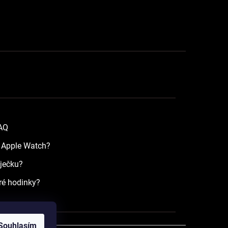
FAQ
a Apple Watch?
íječku?
ré hodinky?
Souhlasím