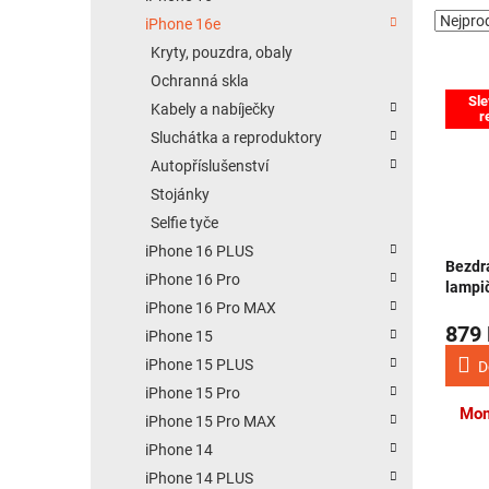
iPhone 16e
Kryty, pouzdra, obaly
Ochranná skla
Výpis
Sle
Kabely a nabíječky
r
Sluchátka a reproduktory
Autopříslušenství
Stojánky
Selfie tyče
iPhone 16 PLUS
Bezdr
iPhone 16 Pro
lampi
iPhone 16 Pro MAX
879
iPhone 15
iPhone 15 PLUS
D
iPhone 15 Pro
Mom
iPhone 15 Pro MAX
iPhone 14
iPhone 14 PLUS