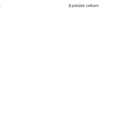
ě
2
položek celkem
prvky výpisu