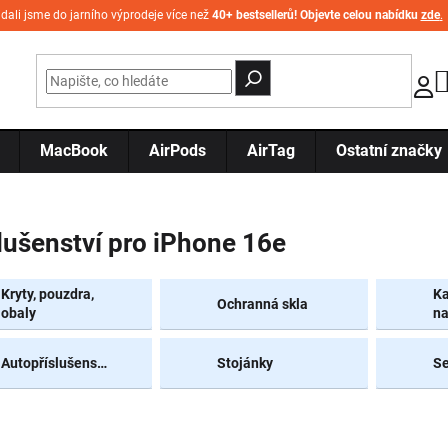
idali jsme do jarního výprodeje více než
40+ bestsellerů! Objevte celou nabídku
zde
.
MacBook
AirPods
AirTag
Ostatní značky
lušenství pro iPhone 16e
Kryty, pouzdra,
Ka
Ochranná skla
obaly
na
Autopříslušenství
Stojánky
Se
Řazení produktů