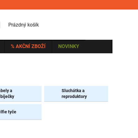
NÁKUPNÍ KOŠÍK
Prázdný košík
% AKČNÍ ZBOŽÍ
NOVINKY
bely a
Sluchátka a
bíječky
reproduktory
lfie tyče