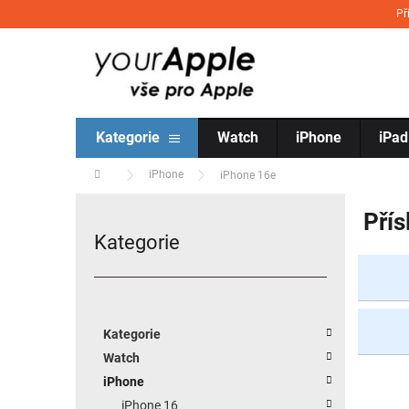
Přejít na obsah
Př
Kategorie
Watch
iPhone
iPad
Domů
iPhone
iPhone 16e
Postranní panel
Přís
Kategorie
Přeskočit kategorie
Kategorie
Watch
iPhone
iPhone 16