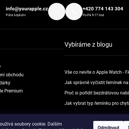
info@yourapple.cz
+420 774 143 304
Pište kdykoliv
Po-Pá 9-17 hod
Vybíráme z blogu
y
Vše co nevíte o Apple Watch - 
ní obchodu
Jak správně vyčistit řemínek n
dárky
le Premium
Proč si pořídit bezdrátovou nab
Jak vybrat typ řemínku pro chyt
oužívá soubory cookie. Dalším
Odmítnout