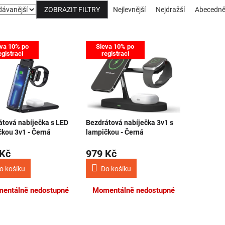
ZOBRAZIT FILTRY
Nejlevnější
Nejdražší
Abecedn
 produktů
va 10% po
Sleva 10% po
egistraci
registraci
átová nabíječka s LED
Bezdrátová nabíječka 3v1 s
čkou 3v1 - Černá
lampičkou - Černá
 Kč
979 Kč
o košíku
Do košíku
entálně nedostupné
Momentálně nedostupné
Ovládací 