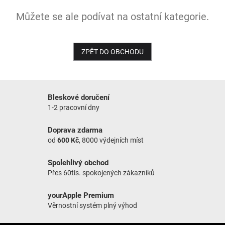
Můžete se ale podívat na ostatní kategorie.
NOVINKY
ZPĚT DO OBCHODU
Bleskové doručení
1-2 pracovní dny
Doprava zdarma
od
600 Kč
, 8000 výdejních míst
Spolehlivý obchod
Přes 60tis. spokojených zákazníků
yourApple Premium
Věrnostní systém plný výhod