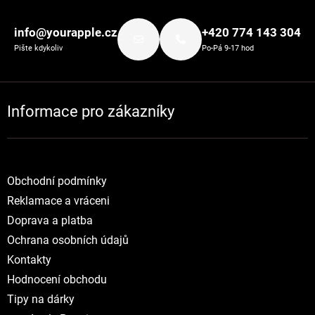
Zápatí
info@yourapple.cz
+420 774 143 304
Pište kdykoliv
Po-Pá 9-17 hod
Informace pro zákazníky
Obchodní podmínky
Reklamace a vráceni
Doprava a platba
Ochrana osobních údajů
Kontakty
Hodnocení obchodu
Tipy na dárky