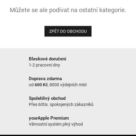
Můžete se ale podívat na ostatní kategorie.
NOVINKY
ZPĚT DO OBCHODU
Bleskové doručení
1-2 pracovní dny
Doprava zdarma
od
600 Kč
, 8000 výdejních míst
Spolehlivý obchod
Přes 60tis. spokojených zákazníků
yourApple Premium
Věrnostní systém plný výhod