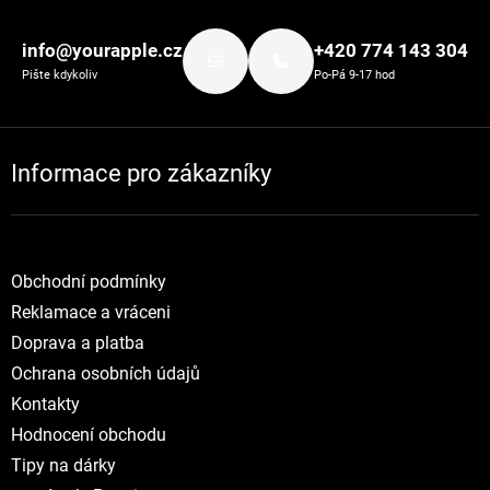
Zápatí
info@yourapple.cz
+420 774 143 304
Pište kdykoliv
Po-Pá 9-17 hod
Informace pro zákazníky
Obchodní podmínky
Reklamace a vráceni
Doprava a platba
Ochrana osobních údajů
Kontakty
Hodnocení obchodu
Tipy na dárky