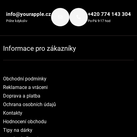
Zápatí
info@yourapple.cz
+420 774 143 304
Pište kdykoliv
Po-Pá 9-17 hod
Informace pro zákazníky
Obchodní podmínky
Reklamace a vráceni
Doprava a platba
Ochrana osobních údajů
Kontakty
Hodnocení obchodu
Tipy na dárky