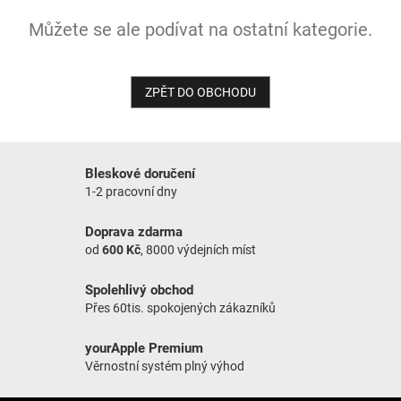
Můžete se ale podívat na ostatní kategorie.
NOVINKY
ZPĚT DO OBCHODU
Bleskové doručení
1-2 pracovní dny
Doprava zdarma
od
600 Kč
, 8000 výdejních míst
Spolehlivý obchod
Přes 60tis. spokojených zákazníků
yourApple Premium
Věrnostní systém plný výhod