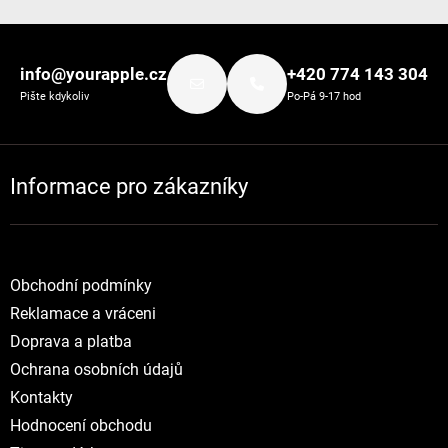
Zápatí
info@yourapple.cz
+420 774 143 304
Pište kdykoliv
Po-Pá 9-17 hod
Informace pro zákazníky
Obchodní podmínky
Reklamace a vráceni
Doprava a platba
Ochrana osobních údajů
Kontakty
Hodnocení obchodu