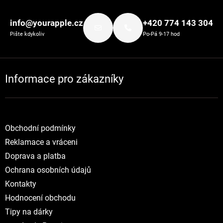
Zápatí
info@yourapple.cz
+420 774 143 304
Pište kdykoliv
Po-Pá 9-17 hod
Informace pro zákazníky
Obchodní podmínky
Reklamace a vráceni
Doprava a platba
Ochrana osobních údajů
Kontakty
Hodnocení obchodu
Tipy na dárky