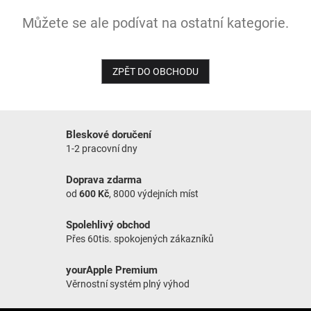
Můžete se ale podívat na ostatní kategorie.
NOVINKY
ZPĚT DO OBCHODU
Bleskové doručení
1-2 pracovní dny
Doprava zdarma
od
600 Kč
, 8000 výdejních míst
Spolehlivý obchod
Přes 60tis. spokojených zákazníků
yourApple Premium
Věrnostní systém plný výhod