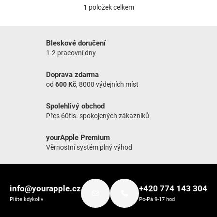
1
položek celkem
Ovládací prvky výpisu
Bleskové doručení
1-2 pracovní dny
Doprava zdarma
od
600 Kč
, 8000 výdejních míst
Spolehlivý obchod
Přes 60tis. spokojených zákazníků
yourApple Premium
Věrnostní systém plný výhod
Zápatí
info@yourapple.cz
+420 774 143 304
Pište kdykoliv
Po-Pá 9-17 hod