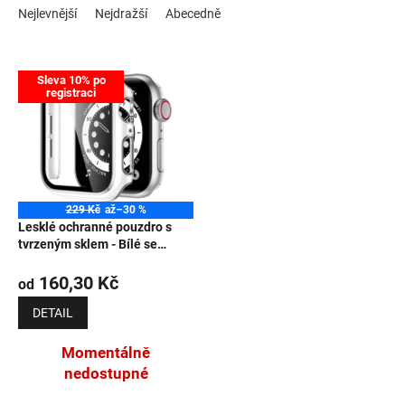
Nejlevnější
Nejdražší
Abecedně
NOVINKY
Výpis produktů
Sleva 10% po
registraci
229 Kč
až
–30 %
Lesklé ochranné pouzdro s
tvrzeným sklem - Bílé se
stříbrným obrysem
160,30 Kč
od
DETAIL
Momentálně
nedostupné