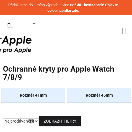
Přejít na obsah
Přidali jsme do jarního výprodeje více než
40+ bestsellerů! Objevte
celou nabídku
zde
.
KATEGORIE
WATCH
IPHONE
IPAD
Ochranné kryty pro Apple Watch
MACBOOK
7/8/9
AIRPODS
AIRTAG
Rozměr 41mm
Rozměr 45mm
OSTATNÍ
ZNAČKY
ZOBRAZIT FILTRY
%
AKČNÍ
Řazení produktů
ZBOŽÍ