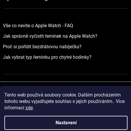
Vše co nevíte o Apple Watch - FAQ
Jak správně vyčistit řemínek na Apple Watch?
Proč si pořídit bezdrátovou nabíječku?
Jak vybrat typ řemínku pro chytré hodinky?
Tento web používá soubory cookie. Dalším procházením
Vytvořil Shoptet
tohoto webu vyjadřujete souhlas s jejich používáním.. Více
informací
zde
.
Copyright 2026
yourApple.cz
. Všechna práva vyhrazena.
Nastavení