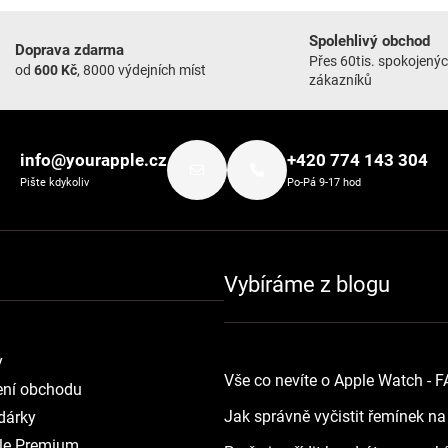
Spolehlivý obchod
Doprava zdarma
Přes 60tis. spokojený
od
600 Kč
, 8000 výdejních míst
zákazníků
info@yourapple.cz
+420 774 143 304
Pište kdykoliv
Po-Pá 9-17 hod
Vybíráme z blogu
y
Vše co nevíte o Apple Watch - 
ní obchodu
Jak správně vyčistit řemínek n
dárky
le Premium