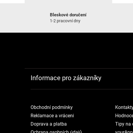
Bleskové doručení
1-2 pracovní dny
Zápatí
Informace pro zákazníky
Obchodní podmínky
Kontakt
Reklamace a vráceni
Hodnoce
Doprava a platba
Tipy na 
Ochrana osobních údajů
yourApp