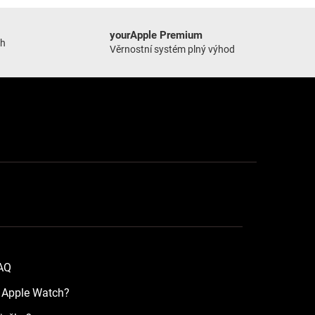
yourApple Premium
ch
Věrnostní systém plný výhod
FAQ
a Apple Watch?