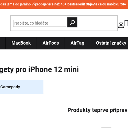
idali jsme do jarního výprodeje více než
40+ bestsellerů! Objevte celou nabídku
zde
.
MacBook
AirPods
AirTag
Ostatní značky
gety pro iPhone 12 mini
Gamepady
Produkty teprve připra