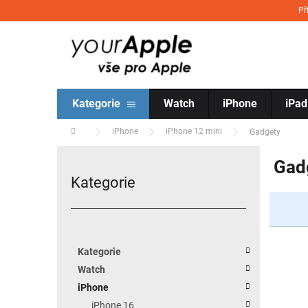
Přejít na obsah
Př
Kategorie
Watch
iPhone
iPad
Domů
iPhone
iPhone 12 mini
Gadgety
Postranní panel
Gad
Kategorie
Přeskočit kategorie
Kategorie
Watch
iPhone
iPhone 16