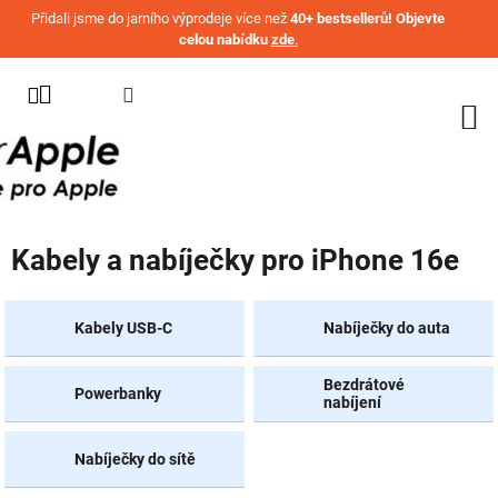
Přejít na obsah
Přidali jsme do jarního výprodeje více než
40+ bestsellerů! Objevte
celou nabídku
zde
.
KATEGORIE
WATCH
IPHONE
IPAD
Kabely a nabíječky pro iPhone 16e
MACBOOK
AIRPODS
Kabely USB-C
Nabíječky do auta
AIRTAG
Bezdrátové
Powerbanky
OSTATNÍ
nabíjení
ZNAČKY
%
Nabíječky do sítě
AKČNÍ
ZBOŽÍ