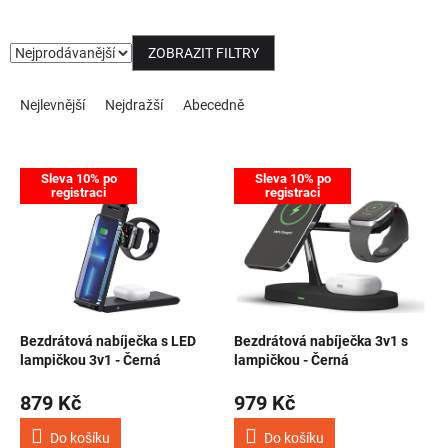
NOVINKY
ZOBRAZIT FILTRY
Řazení produktů
Nejlevnější
Nejdražší
Abecedně
Výpis produktů
Sleva 10% po
Sleva 10% po
registraci
registraci
Bezdrátová nabíječka s LED
Bezdrátová nabíječka 3v1 s
lampičkou 3v1 - Černá
lampičkou - Černá
879 Kč
979 Kč
Do košíku
Do košíku