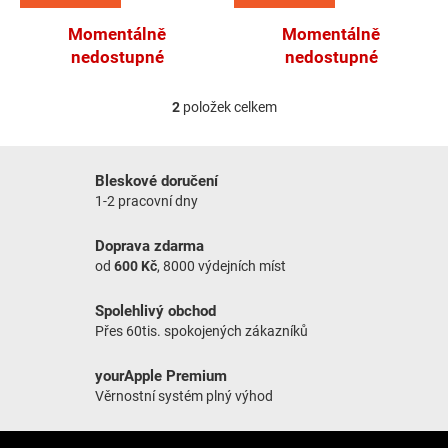
Momentálně
Momentálně
nedostupné
nedostupné
2
položek celkem
Ovládací prvky výpisu
Bleskové doručení
1-2 pracovní dny
Doprava zdarma
od
600 Kč
, 8000 výdejních míst
Spolehlivý obchod
Přes 60tis. spokojených zákazníků
yourApple Premium
Věrnostní systém plný výhod
Zápatí