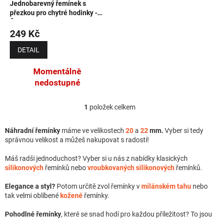
Jednobarevný řemínek s
přezkou pro chytré hodinky -
Červený
249 Kč
DETAIL
Momentálně
nedostupné
1
položek celkem
Ovládací prvky výpisu
Náhradní řemínky
máme ve velikostech
20
a
22
mm.
Vyber si tedy
správnou velikost a můžeš nakupovat s radostí!
Máš radši jednoduchost? Vyber si u nás z nabídky klasických
silikonových
řemínků nebo
vroubkovaných silikonových
řemínků.
Elegance a styl?
Potom určitě zvol řemínky v
milánském tahu
nebo
tak velmi oblíbené
kožené
řemínky.
Pohodlné řemínky
, které se snad hodí pro každou příležitost? To jsou