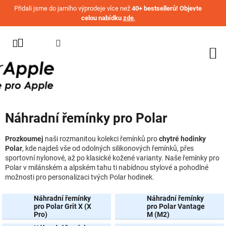
Přejít na obsah
Přidali jsme do jarního výprodeje více než
40+ bestsellerů! Objevte
celou nabídku
zde
.
KATEGORIE
WATCH
IPHONE
IPAD
Náhradní řemínky pro Polar
MACBOOK
AIRPODS
Prozkoumej
naši rozmanitou kolekci řemínků pro
chytré hodinky
Polar
, kde najdeš vše od odolných silikonových řemínků, přes
sportovní nylonové, až po klasické kožené varianty. Naše řemínky pro
AIRTAG
Polar v milánském a alpském tahu ti nabídnou stylové a pohodlné
možnosti pro personalizaci tvých Polar hodinek.
OSTATNÍ
ZNAČKY
Náhradní řemínky
Náhradní řemínky
pro Polar Grit X (X
pro Polar Vantage
%
Pro)
M (M2)
AKČNÍ
ZBOŽÍ