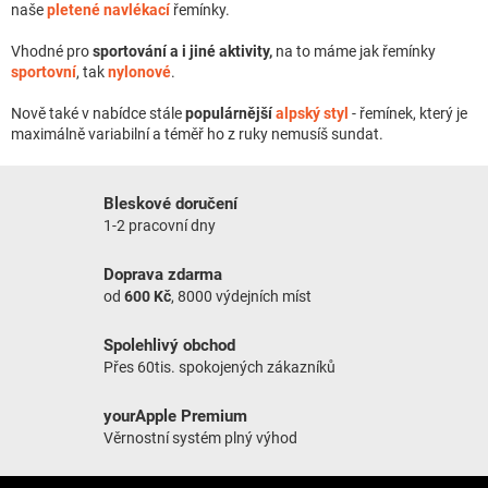
naše
pletené navlékací
řemínky.
Vhodné pro
sportování a i jiné aktivity,
na to máme jak řemínky
sportovní
, tak
nylonové
.
Nově také v nabídce stále
populárnější
alpský styl
- řemínek, který je
maximálně variabilní a téměř ho z ruky nemusíš sundat.
Bleskové doručení
1-2 pracovní dny
Doprava zdarma
od
600 Kč
, 8000 výdejních míst
Spolehlivý obchod
Přes 60tis. spokojených zákazníků
yourApple Premium
Věrnostní systém plný výhod
Zápatí