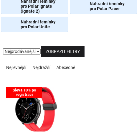
Náhradní řemínky
Náhradní řemínky
pro Polar Ignate
pro Polar Pacer
(Ignate 2)
NOVINKY
Náhradní řemínky
pro Polar Unite
ZOBRAZIT FILTRY
Řazení produktů
Nejlevnější
Nejdražší
Abecedně
Výpis produktů
Sleva 10% po
registraci