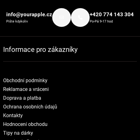
Zápatí
info@yourapple.cz
+420 774 143 304
Pište kdykoliv
Po-Pá 9-17 hod
Informace pro zákazníky
Obchodní podmínky
Reklamace a vráceni
Doprava a platba
Ochrana osobních údajů
Kontakty
Hodnocení obchodu
Tipy na dárky