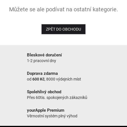
Můžete se ale podívat na ostatní kategorie.
NOVINKY
ZPĚT DO OBCHODU
Bleskové doručení
1-2 pracovní dny
Doprava zdarma
od
600 Kč
, 8000 výdejních míst
Spolehlivý obchod
Přes 60tis. spokojených zákazníků
yourApple Premium
Věrnostní systém plný výhod