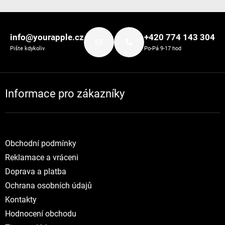
Zápatí
info@yourapple.cz
+420 774 143 304
Pište kdykoliv
Po-Pá 9-17 hod
Informace pro zákazníky
Obchodní podmínky
Reklamace a vráceni
Doprava a platba
Ochrana osobních údajů
Kontakty
Hodnocení obchodu