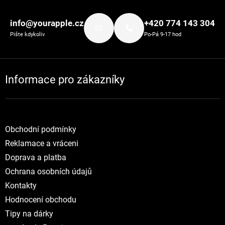
Zápatí
info@yourapple.cz
+420 774 143 304
Pište kdykoliv
Po-Pá 9-17 hod
Informace pro zákazníky
Obchodní podmínky
Reklamace a vráceni
Doprava a platba
Ochrana osobních údajů
Kontakty
Hodnocení obchodu
Tipy na dárky