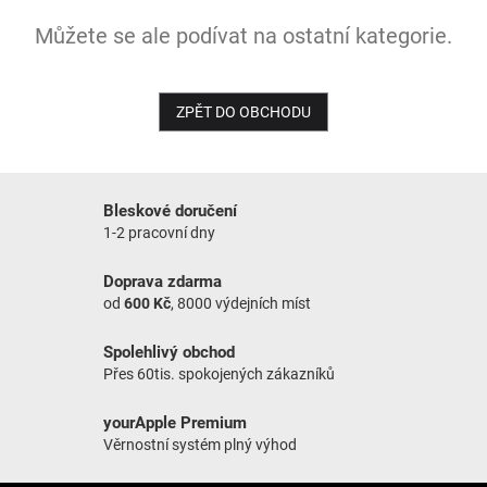
Můžete se ale podívat na ostatní kategorie.
NOVINKY
ZPĚT DO OBCHODU
Bleskové doručení
1-2 pracovní dny
Doprava zdarma
od
600 Kč
, 8000 výdejních míst
Spolehlivý obchod
Přes 60tis. spokojených zákazníků
yourApple Premium
Věrnostní systém plný výhod