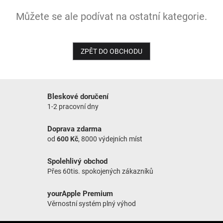
Můžete se ale podívat na ostatní kategorie.
NOVINKY
ZPĚT DO OBCHODU
Bleskové doručení
1-2 pracovní dny
Doprava zdarma
od
600 Kč
, 8000 výdejních míst
Spolehlivý obchod
Přes 60tis. spokojených zákazníků
yourApple Premium
Věrnostní systém plný výhod