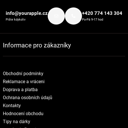
Zápatí
info@yourapple.cz
+420 774 143 304
Pište kdykoliv
Po-Pá 9-17 hod
Informace pro zákazníky
Obchodní podmínky
Reklamace a vráceni
Doprava a platba
Ochrana osobních údajů
Kontakty
Hodnocení obchodu
Tipy na dárky