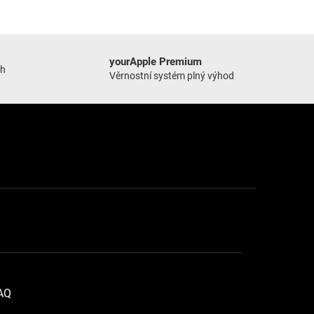
yourApple Premium
ch
Věrnostní systém plný výhod
FAQ