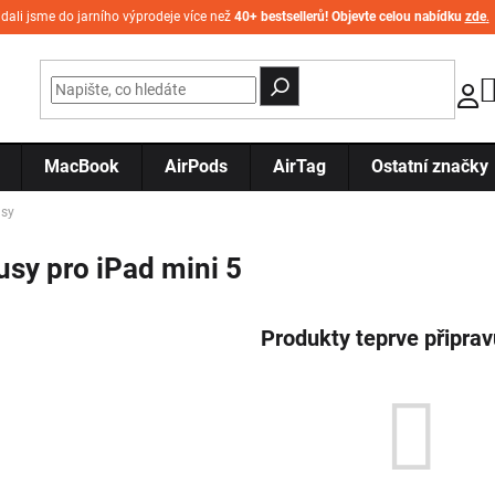
idali jsme do jarního výprodeje více než
40+ bestsellerů! Objevte celou nabídku
zde
.
MacBook
AirPods
AirTag
Ostatní značky
usy
usy pro iPad mini 5
Produkty teprve připra