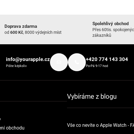
Spolehlivý obchod
Doprava zdarma
Přes 60tis. spokojený
od
600 Kč
, 8000 výdejních míst
zákazníků
info@yourapple.cz
+420 774 143 304
Pište kdykoliv
Po-Pá 9-17 hod
Vybíráme z blogu
y
Vše co nevíte o Apple Watch - 
ní obchodu