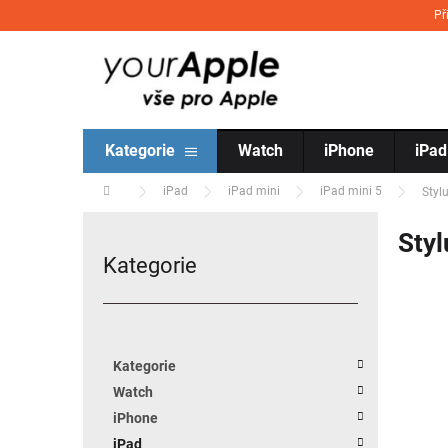
Přejít na obsah
Př
Kategorie
Watch
iPhone
iPad
Domů
iPad
iPad mini
iPad mini 5
Styl
Postranní panel
Styl
Kategorie
Přeskočit kategorie
Kategorie
Watch
iPhone
iPad