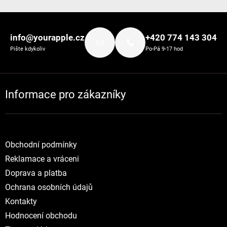
Zápatí
info@yourapple.cz
+420 774 143 304
Pište kdykoliv
Po-Pá 9-17 hod
Informace pro zákazníky
Obchodní podmínky
Reklamace a vráceni
Doprava a platba
Ochrana osobních údajů
Kontakty
Hodnocení obchodu