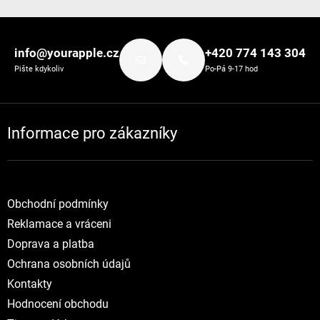
Zápatí
info@yourapple.cz
+420 774 143 304
Pište kdykoliv
Po-Pá 9-17 hod
Informace pro zákazníky
Obchodní podmínky
Reklamace a vráceni
Doprava a platba
Ochrana osobních údajů
Kontakty
Hodnocení obchodu