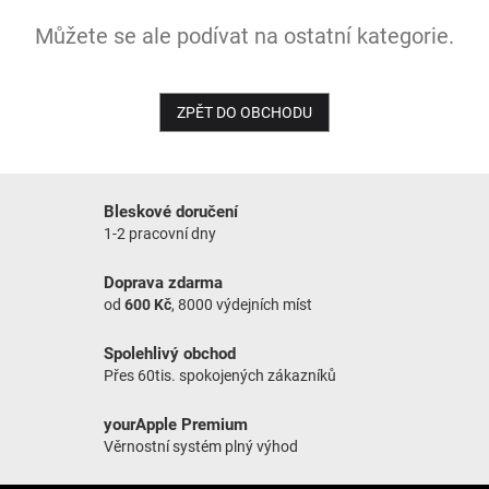
Můžete se ale podívat na ostatní kategorie.
NOVINKY
ZPĚT DO OBCHODU
Bleskové doručení
1-2 pracovní dny
Doprava zdarma
od
600 Kč
, 8000 výdejních míst
Spolehlivý obchod
Přes 60tis. spokojených zákazníků
yourApple Premium
Věrnostní systém plný výhod