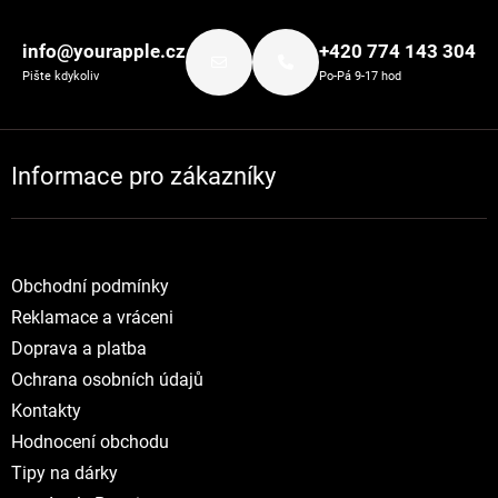
Zápatí
info@yourapple.cz
+420 774 143 304
Pište kdykoliv
Po-Pá 9-17 hod
Informace pro zákazníky
Obchodní podmínky
Reklamace a vráceni
Doprava a platba
Ochrana osobních údajů
Kontakty
Hodnocení obchodu
Tipy na dárky