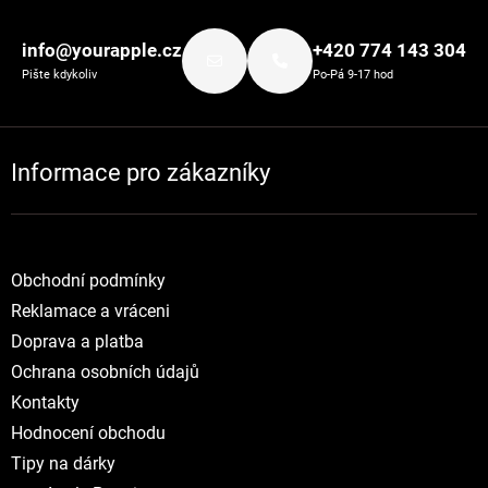
Zápatí
info@yourapple.cz
+420 774 143 304
Pište kdykoliv
Po-Pá 9-17 hod
Informace pro zákazníky
Obchodní podmínky
Reklamace a vráceni
Doprava a platba
Ochrana osobních údajů
Kontakty
Hodnocení obchodu
Tipy na dárky