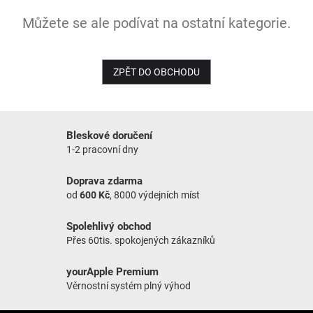
Můžete se ale podívat na ostatní kategorie.
NOVINKY
ZPĚT DO OBCHODU
Bleskové doručení
1-2 pracovní dny
Doprava zdarma
od
600 Kč
, 8000 výdejních míst
Spolehlivý obchod
Přes 60tis. spokojených zákazníků
yourApple Premium
Věrnostní systém plný výhod