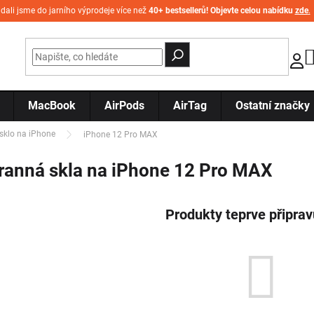
idali jsme do jarního výprodeje více než
40+ bestsellerů! Objevte celou nabídku
zde
.
MacBook
AirPods
AirTag
Ostatní značky
sklo na iPhone
iPhone 12 Pro MAX
ranná skla na iPhone 12 Pro MAX
Produkty teprve připra