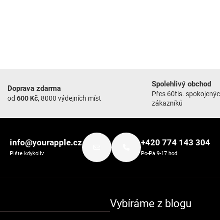
Spolehlivý obchod
Doprava zdarma
Přes 60tis. spokojený
od
600 Kč
, 8000 výdejních míst
zákazníků
info@yourapple.cz
+420 774 143 304
Pište kdykoliv
Po-Pá 9-17 hod
Vybíráme z blogu