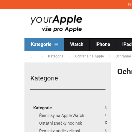
Přejít na obsah
Př
Kategorie
Watch
iPhone
iPad
Domů
Kategorie
Ochrana na Apple
Ochranné 
Postranní panel
Och
Kategorie
Přeskočit kategorie
Kategorie
Řemínky na Apple Watch
Ostatní značky hodinek
Řemínky podle velikosti