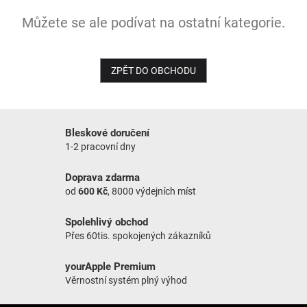
Můžete se ale podívat na ostatní kategorie.
NOVINKY
ZPĚT DO OBCHODU
Bleskové doručení
1-2 pracovní dny
Doprava zdarma
od
600 Kč
, 8000 výdejních míst
Spolehlivý obchod
Přes 60tis. spokojených zákazníků
yourApple Premium
Věrnostní systém plný výhod