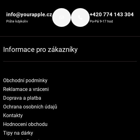
Zápatí
info@yourapple.cz
+420 774 143 304
Pište kdykoliv
Po-Pá 9-17 hod
Informace pro zákazníky
Obchodní podmínky
Reklamace a vráceni
Doprava a platba
Ochrana osobních údajů
Kontakty
Hodnocení obchodu
Tipy na dárky