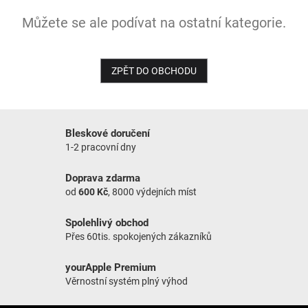
Můžete se ale podívat na ostatní kategorie.
NOVINKY
ZPĚT DO OBCHODU
Bleskové doručení
1-2 pracovní dny
Doprava zdarma
od
600 Kč
, 8000 výdejních míst
Spolehlivý obchod
Přes 60tis. spokojených zákazníků
yourApple Premium
Věrnostní systém plný výhod