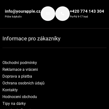
Zápatí
info@yourapple.cz
+420 774 143 304
Pište kdykoliv
Po-Pá 9-17 hod
Informace pro zákazníky
Obchodní podmínky
Reklamace a vráceni
Doprava a platba
Ochrana osobních údajů
Kontakty
Hodnocení obchodu
Tipy na dárky