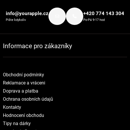
Zápatí
info@yourapple.cz
+420 774 143 304
Pište kdykoliv
Po-Pá 9-17 hod
Informace pro zákazníky
Obchodní podmínky
Reklamace a vráceni
Doprava a platba
Ochrana osobních údajů
Kontakty
Hodnocení obchodu
Tipy na dárky