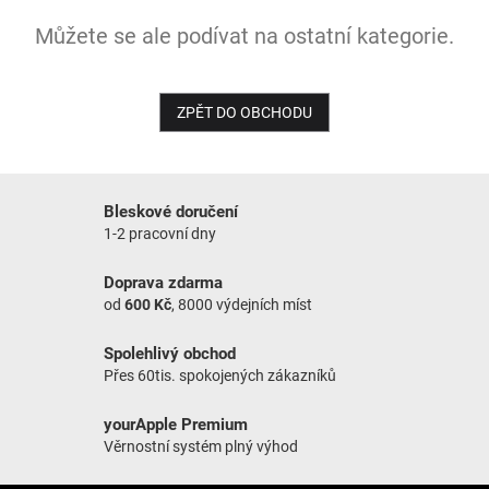
Můžete se ale podívat na ostatní kategorie.
NOVINKY
ZPĚT DO OBCHODU
Bleskové doručení
1-2 pracovní dny
Doprava zdarma
od
600 Kč
, 8000 výdejních míst
Spolehlivý obchod
Přes 60tis. spokojených zákazníků
yourApple Premium
Věrnostní systém plný výhod