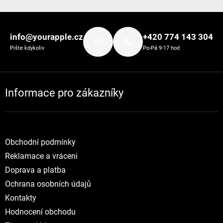
Zápatí
info@yourapple.cz
+420 774 143 304
Pište kdykoliv
Po-Pá 9-17 hod
Informace pro zákazníky
Obchodní podmínky
Reklamace a vráceni
Doprava a platba
Ochrana osobních údajů
Kontakty
Hodnocení obchodu