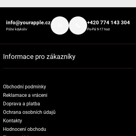
Zápatí
info@yourapple.cz
+420 774 143 304
Pište kdykoliv
Po-Pá 9-17 hod
Informace pro zákazníky
Obchodní podmínky
Reklamace a vráceni
Doprava a platba
Ochrana osobních údajů
Kontakty
Hodnocení obchodu