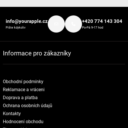
Zápatí
info@yourapple.cz
+420 774 143 304
Pište kdykoliv
Po-Pá 9-17 hod
Informace pro zákazníky
Obchodní podmínky
Reklamace a vráceni
Doprava a platba
Ochrana osobních údajů
Kontakty
Hodnocení obchodu