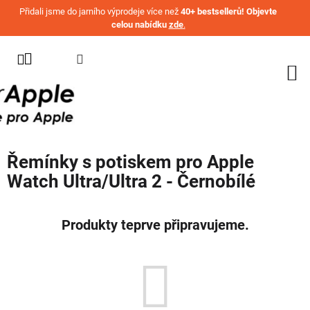
Přejít na obsah
Přidali jsme do jarního výprodeje více než
40+ bestsellerů! Objevte
celou nabídku
zde
.
KATEGORIE
WATCH
IPHONE
IPAD
Řemínky s potiskem pro Apple
MACBOOK
Watch Ultra/Ultra 2 - Černobílé
AIRPODS
AIRTAG
Produkty teprve připravujeme.
OSTATNÍ
ZNAČKY
%
AKČNÍ
ZBOŽÍ