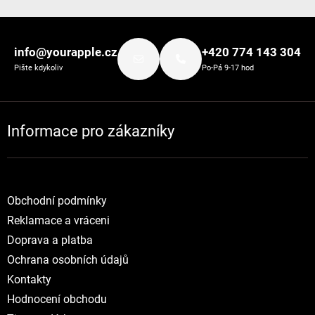
Zápatí
info@yourapple.cz
+420 774 143 304
Pište kdykoliv
Po-Pá 9-17 hod
Informace pro zákazníky
Obchodní podmínky
Reklamace a vráceni
Doprava a platba
Ochrana osobních údajů
Kontakty
Hodnocení obchodu