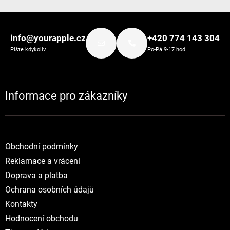
Zápatí
info@yourapple.cz
+420 774 143 304
Pište kdykoliv
Po-Pá 9-17 hod
Informace pro zákazníky
Obchodní podmínky
Reklamace a vráceni
Doprava a platba
Ochrana osobních údajů
Kontakty
Hodnocení obchodu