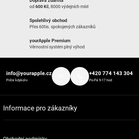
Doprava zdarma
od
600 Kč
, 8000 výdejních míst
Spolehlivý obchod
Přes 60tis. spokojených zákazníků
yourApple Premium
Věrnostní systém plný výhod
Zápatí
info@yourapple.cz
+420 774 143 304
Pište kdykoliv
Po-Pá 9-17 hod
Informace pro zákazníky
Obchodní podmínky