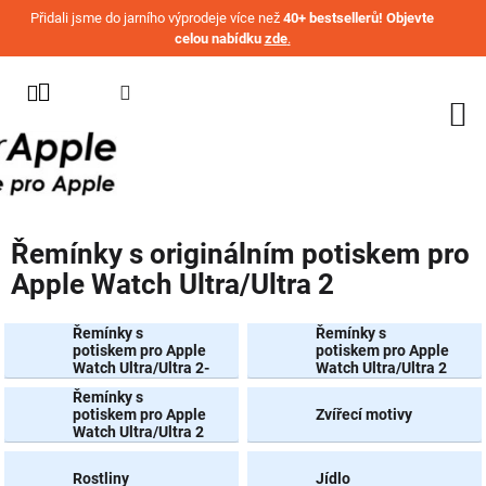
Přejít na obsah
Přidali jsme do jarního výprodeje více než
40+ bestsellerů! Objevte
celou nabídku
zde
.
KATEGORIE
WATCH
IPHONE
IPAD
Řemínky s originálním potiskem pro
MACBOOK
Apple Watch Ultra/Ultra 2
AIRPODS
Řemínky s
Řemínky s
AIRTAG
potiskem pro Apple
potiskem pro Apple
Watch Ultra/Ultra 2-
Watch Ultra/Ultra 2
Černobílé
- Zvířecí motivy
OSTATNÍ
Řemínky s
ZNAČKY
potiskem pro Apple
Zvířecí motivy
Watch Ultra/Ultra 2
%
- Jídlo
AKČNÍ
Rostliny
Jídlo
ZBOŽÍ