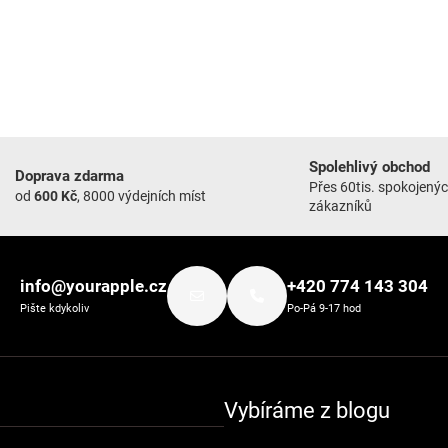
Spolehlivý obchod
Doprava zdarma
Přes 60tis. spokojený
od
600 Kč
, 8000 výdejních míst
zákazníků
info@yourapple.cz
+420 774 143 304
Pište kdykoliv
Po-Pá 9-17 hod
Vybíráme z blogu