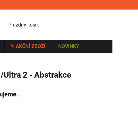
NÁKUPNÍ KOŠÍK
Prázdný košík
% AKČNÍ ZBOŽÍ
NOVINKY
/Ultra 2 - Abstrakce
vujeme.