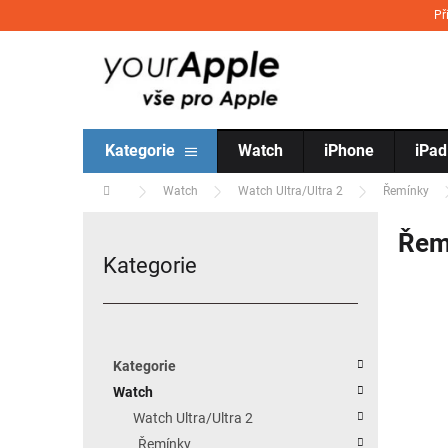
Přejít na obsah
Př
Kategorie
Watch
iPhone
iPad
Domů
Watch
Watch Ultra/Ultra 2
Řemínky
Postranní panel
Řemí
Kategorie
Přeskočit kategorie
Kategorie
Watch
Watch Ultra/Ultra 2
Řemínky