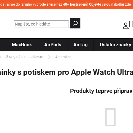
idali jsme do jarního výprodeje více než
40+ bestsellerů! Objevte celou nabídku
zde
.
MacBook
AirPods
AirTag
Ostatní značky
S originálním potiskem
Abstrakce
nky s potiskem pro Apple Watch Ultra
Produkty teprve připra