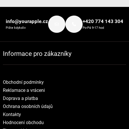
Zápatí
info@yourapple.cz
+420 774 143 304
Pište kdykoliv
Po-Pá 9-17 hod
Informace pro zákazníky
Obchodní podmínky
Reklamace a vráceni
Doprava a platba
Ochrana osobních údajů
Kontakty
Hodnocení obchodu