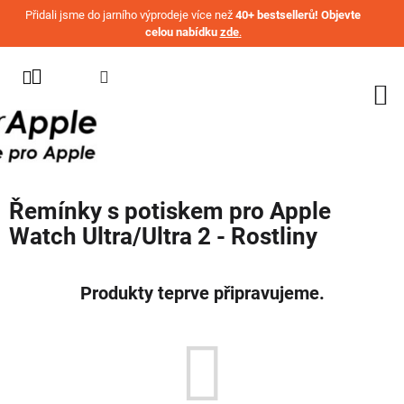
Přejít na obsah
Přidali jsme do jarního výprodeje více než
40+ bestsellerů! Objevte
celou nabídku
zde
.
KATEGORIE
WATCH
IPHONE
IPAD
Řemínky s potiskem pro Apple
MACBOOK
Watch Ultra/Ultra 2 - Rostliny
AIRPODS
AIRTAG
Produkty teprve připravujeme.
OSTATNÍ
ZNAČKY
%
AKČNÍ
ZBOŽÍ