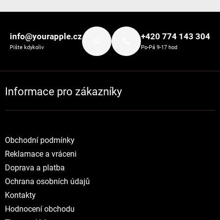
Zápatí
info@yourapple.cz
+420 774 143 304
Pište kdykoliv
Po-Pá 9-17 hod
Informace pro zákazníky
Obchodní podmínky
Reklamace a vráceni
Doprava a platba
Ochrana osobních údajů
Kontakty
Hodnocení obchodu