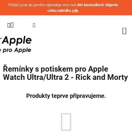
Přejít na obsah
Přidali jsme do jarního výprodeje více než
40+ bestsellerů! Objevte
celou nabídku
zde
.
KATEGORIE
WATCH
IPHONE
IPAD
Řemínky s potiskem pro Apple
MACBOOK
Watch Ultra/Ultra 2 - Rick and Morty
AIRPODS
AIRTAG
Produkty teprve připravujeme.
OSTATNÍ
ZNAČKY
%
AKČNÍ
ZBOŽÍ