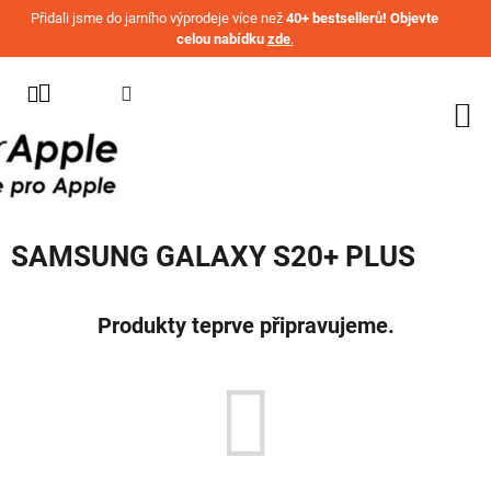
Přejít na obsah
Přidali jsme do jarního výprodeje více než
40+ bestsellerů! Objevte
celou nabídku
zde
.
KATEGORIE
WATCH
IPHONE
IPAD
SAMSUNG GALAXY S20+ PLUS
MACBOOK
AIRPODS
Produkty teprve připravujeme.
AIRTAG
OSTATNÍ
ZNAČKY
%
AKČNÍ
ZBOŽÍ