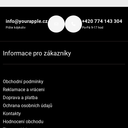
Zápatí
info@yourapple.cz
+420 774 143 304
Pište kdykoliv
Po-Pá 9-17 hod
Informace pro zákazníky
Obchodní podmínky
Reklamace a vráceni
Doprava a platba
Ochrana osobních údajů
Kontakty
Hodnocení obchodu