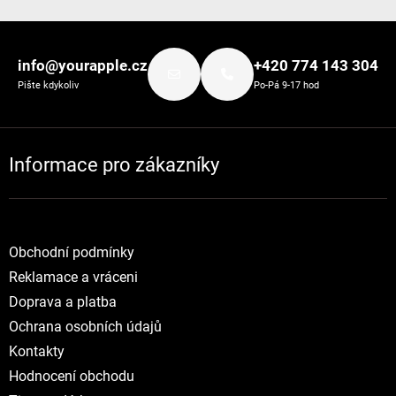
Zápatí
info@yourapple.cz
+420 774 143 304
Pište kdykoliv
Po-Pá 9-17 hod
Informace pro zákazníky
Obchodní podmínky
Reklamace a vráceni
Doprava a platba
Ochrana osobních údajů
Kontakty
Hodnocení obchodu