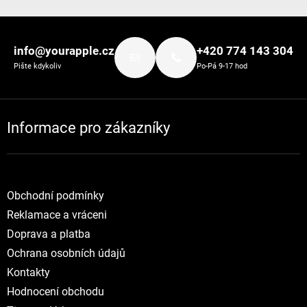
Zápatí
info@yourapple.cz
+420 774 143 304
Pište kdykoliv
Po-Pá 9-17 hod
Informace pro zákazníky
Obchodní podmínky
Reklamace a vráceni
Doprava a platba
Ochrana osobních údajů
Kontakty
Hodnocení obchodu