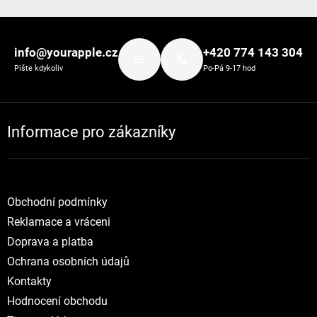
Zápatí
info@yourapple.cz
+420 774 143 304
Pište kdykoliv
Po-Pá 9-17 hod
Informace pro zákazníky
Obchodní podmínky
Reklamace a vráceni
Doprava a platba
Ochrana osobních údajů
Kontakty
Hodnocení obchodu