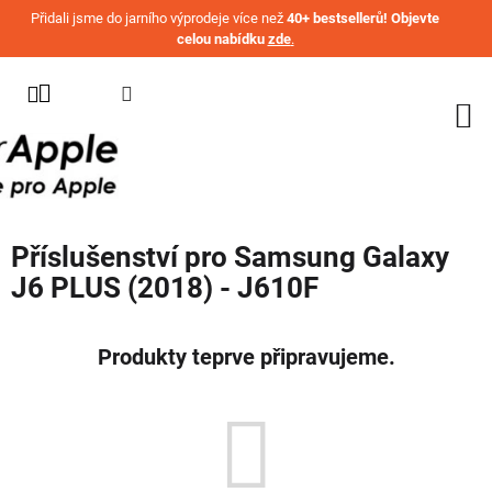
Přejít na obsah
Přidali jsme do jarního výprodeje více než
40+ bestsellerů! Objevte
celou nabídku
zde
.
KATEGORIE
WATCH
IPHONE
IPAD
Příslušenství pro Samsung Galaxy
MACBOOK
J6 PLUS (2018) - J610F
AIRPODS
AIRTAG
Produkty teprve připravujeme.
OSTATNÍ
ZNAČKY
%
AKČNÍ
ZBOŽÍ