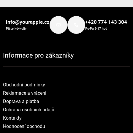
Zápatí
info@yourapple.cz
+420 774 143 304
Pište kdykoliv
Po-Pá 9-17 hod
Informace pro zákazníky
Obchodní podmínky
Reklamace a vráceni
Doprava a platba
Ochrana osobních údajů
Kontakty
Hodnocení obchodu