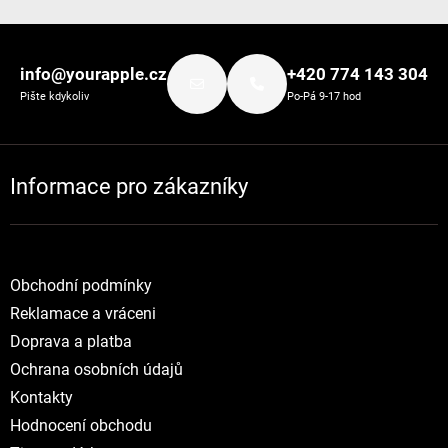
Zápatí
info@yourapple.cz
+420 774 143 304
Pište kdykoliv
Po-Pá 9-17 hod
Informace pro zákazníky
Obchodní podmínky
Reklamace a vráceni
Doprava a platba
Ochrana osobních údajů
Kontakty
Hodnocení obchodu